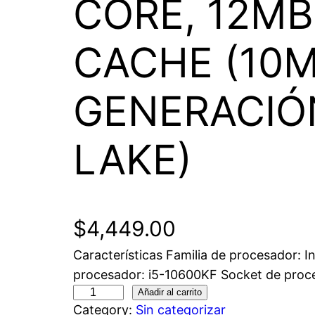
CORE, 12M
CACHE (10M
GENERACIÓ
LAKE)
$
4,449.00
Características Familia de procesador: I
procesador: i5-10600KF Socket de proc
Añadir al carrito
Category:
Sin categorizar