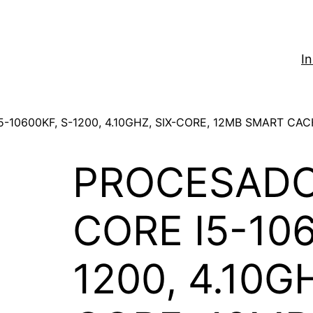
In
-10600KF, S-1200, 4.10GHZ, SIX-CORE, 12MB SMART CA
PROCESADO
CORE I5-106
1200, 4.10GH