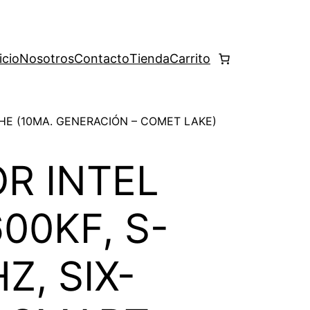
icio
Nosotros
Contacto
Tienda
Carrito
CHE (10MA. GENERACIÓN – COMET LAKE)
R INTEL
00KF, S-
Z, SIX-